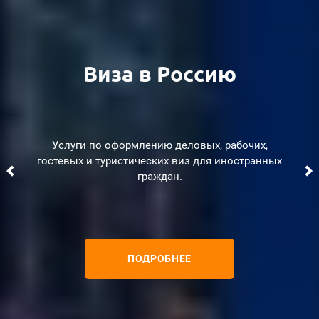
Разрешение
ММЦ Сахарово
Виза в Россию
на работу​
Подготовка и срочная подача документов в ММЦ
Услуги по оформлению деловых, рабочих,
гостевых и туристических виз для иностранных
"Сахарово". Миграционный "аутсорсинг" для
Оформление разрешений на работу и рабочих виз
организаций.
граждан​.
для иностранных граждан из дальнего зарубежья.​
ПОДРОБНЕЕ
ПОДРОБНЕЕ
ПОДРОБНЕЕ